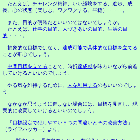
たとえば、チャレンジ精神、いい経験をする、進歩、成
長、心の状態（楽しむ、ワクワクする、平穏）・・・。
また、目的が明確だといいのではないでしょうか。
たとえば、
仕事の目的
、
人づきあいの目的
、
生活の目
的
・・・。
抽象的な目標ではなく、
達成可能で具体的な目標を立てる
ことが肝心でしょう。
中間目標を立てる
ことで、時折
達成感
を味わいながら前進
していけるといいのでしょう。
やる気を維持するために、
人を利用する
のもいいのでしょ
う。
なかなか思うように進まない場合には、目標を見直し、現
実的に改変していけるといいのでしょう。
「
目標設定で犯しやすい５つの間違いとその改善方法
」
（ライフハッカー）より、