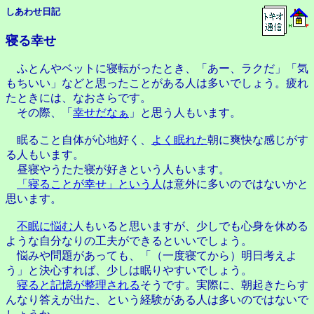
しあわせ日記
寝る幸せ
ふとんやベットに寝転がったとき、「あー、ラクだ」「気
もちいい」などと思ったことがある人は多いでしょう。疲れ
たときには、なおさらです。
その際、「
幸せだなぁ
」と思う人もいます。
眠ること自体が心地好く、
よく眠れた
朝に爽快な感じがす
る人もいます。
昼寝やうたた寝が好きという人もいます。
「寝ることが幸せ」という人
は意外に多いのではないかと
思います。
不眠に悩む
人もいると思いますが、少しでも心身を休める
ような自分なりの工夫ができるといいでしょう。
悩みや問題があっても、「（一度寝てから）明日考えよ
う」と決心すれば、少しは眠りやすいでしょう。
寝ると記憶が整理される
そうです。実際に、朝起きたらす
んなり答えが出た、という経験がある人は多いのではないで