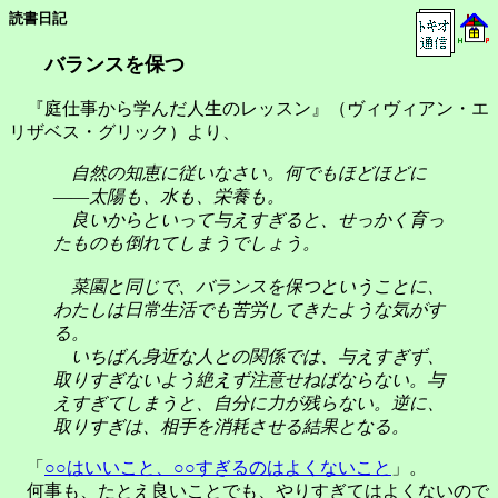
読書日記
バランスを保つ
『庭仕事から学んだ人生のレッスン』（ヴィヴィアン・エ
リザベス・グリック）より、
自然の知恵に従いなさい。何でもほどほどに
――太陽も、水も、栄養も。
良いからといって与えすぎると、せっかく育っ
たものも倒れてしまうでしょう。
菜園と同じで、バランスを保つということに、
わたしは日常生活でも苦労してきたような気がす
る。
いちばん身近な人との関係では、与えすぎず、
取りすぎないよう絶えず注意せねばならない。与
えすぎてしまうと、自分に力が残らない。逆に、
取りすぎは、相手を消耗させる結果となる。
「
○○はいいこと、○○すぎるのはよくないこと
」。
何事も、たとえ良いことでも、やりすぎてはよくないので