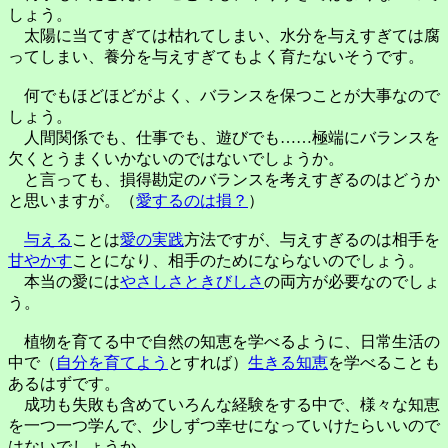
しょう。
太陽に当てすぎては枯れてしまい、水分を与えすぎては腐
ってしまい、養分を与えすぎてもよく育たないそうです。
何でもほどほどがよく、バランスを保つことが大事なので
しょう。
人間関係でも、仕事でも、遊びでも……極端にバランスを
欠くとうまくいかないのではないでしょうか。
と言っても、損得勘定のバランスを考えすぎるのはどうか
と思いますが。（
愛するのは損？
）
与える
ことは
愛の実践
方法ですが、与えすぎるのは相手を
甘やかす
ことになり、相手のためにならないのでしょう。
本当の愛には
やさしさときびしさ
の両方が必要なのでしょ
う。
植物を育てる中で自然の知恵を学べるように、日常生活の
中で（
自分を育てよう
とすれば）
生きる知恵
を学べることも
あるはずです。
成功も失敗も含めていろんな経験をする中で、様々な知恵
を一つ一つ学んで、少しずつ幸せになっていけたらいいので
はないでしょうか。