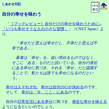
しあわせ日記
自分の幸せを味わう
「
［ブックレビュー］自分だけの幸せを味わうために--
「いつも幸せそうな人の小さな習慣」
」（CNET Japan）よ
り、
「幸せだと思えば幸せだし、不幸だと思えば不
幸である」。
著者は「幸せ」を、追い求めるものではなく、
そこに「ある」ものだと説いている。自分の身近
にある幸せに気づき、それを「幸せ」だと認識す
ることで、私たちは誰でも幸せになるのだとい
う。
幸せは人それぞれ
。
幸せは自分の心が決める
のです。
そして、
幸せは「今、ここ」にある
のです。
自分の
日常生活にある幸せ
に気づき、
身近な幸せを味える
ようになるといいのでしょう。